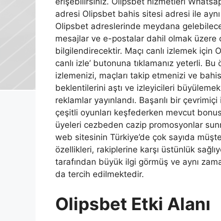
erişebilirsiniz. Olipsbet hizmetleri Whatsap
adresi Olipsbet bahis sitesi adresi ile aynı
Olipsbet adreslerinde meydana gelebilecek
mesajlar ve e-postalar dahil olmak üzere çeş
bilgilendirecektir. Maçı canlı izlemek için
canlı izle’ butonuna tıklamanız yeterli. Bu 
izlemenizi, maçları takip etmenizi ve bahi
beklentilerini aştı ve izleyicileri büyülem
reklamlar yayınlandı. Başarılı bir çevrimi
çeşitli oyunları keşfederken mevcut bonusl
üyeleri cezbeden cazip promosyonlar sunm
web sitesinin Türkiye’de çok sayıda müşter
özellikleri, rakiplerine karşı üstünlük sağl
tarafından büyük ilgi görmüş ve aynı zama
da tercih edilmektedir.
Olipsbet Etki Alanı