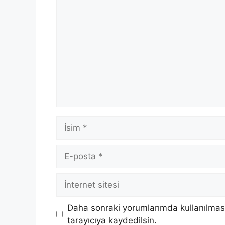
Yorum
İsim
E-
posta
İnternet
sitesi
Daha sonraki yorumlarımda kullanılması
tarayıcıya kaydedilsin.