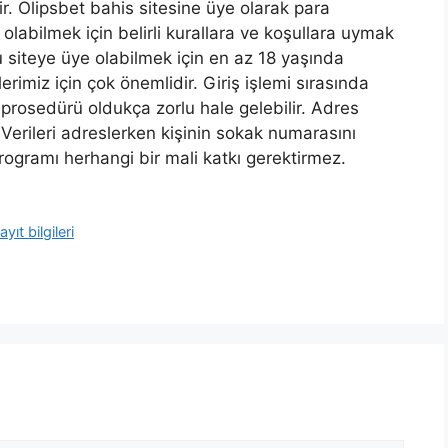
. Olipsbet bahis sitesine üye olarak para
abilmek için belirli kurallara ve koşullara uymak
u siteye üye olabilmek için en az 18 yaşında
erimiz için çok önemlidir. Giriş işlemi sırasında
prosedürü oldukça zorlu hale gelebilir. Adres
Verileri adreslerken kişinin sokak numarasını
rogramı herhangi bir mali katkı gerektirmez.
yıt bilgileri