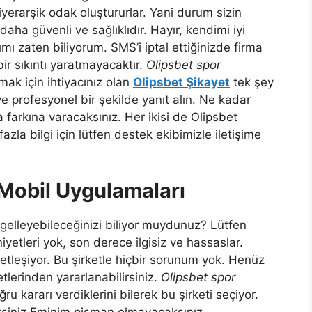
iyerarşik odak oluştururlar. Yani durum sizin
daha güvenli ve sağlıklıdır. Hayır, kendimi iyi
ı zaten biliyorum. SMS’i iptal ettiğinizde firma
ir sıkıntı yaratmayacaktır.
Olipsbet spor
çmak için ihtiyacınız olan
Olipsbet Şikayet
tek şey
 profesyonel bir şekilde yanıt alın. Ne kadar
farkına varacaksınız. Her ikisi de Olipsbet
fazla bilgi için lütfen destek ekibimizle iletişime
 Mobil Uygulamaları
ngelleyebileceğinizi biliyor muydunuz? Lütfen
iyetleri yok, son derece ilgisiz ve hassaslar.
etleşiyor. Bu şirketle hiçbir sorunum yok. Henüz
tlerinden yararlanabilirsiniz.
Olipsbet spor
ru kararı verdiklerini bilerek bu şirketi seçiyor.
irsiniz.Eminim pişman olmayacaksınız.