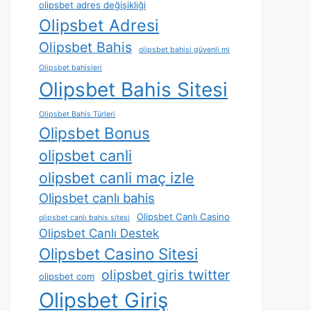
olipsbet adres değişikliği
Olipsbet Adresi
Olipsbet Bahis
olipsbet bahisi güvenli mi
Olipsbet bahisleri
Olipsbet Bahis Sitesi
Olipsbet Bahis Türleri
Olipsbet Bonus
olipsbet canli
olipsbet canli maç izle
Olipsbet canlı bahis
Olipsbet Canlı Casino
olipsbet canlı bahis sitesi
Olipsbet Canlı Destek
Olipsbet Casino Sitesi
olipsbet giris twitter
olipsbet com
Olipsbet Giriş