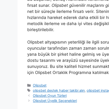
fırsat sunar.
Olipsbet güvenilir maçlarını g
net bir süreçle ilerleme fırsatı verir. Site
hızlarında hareket ederek daha etkili bir hi
metodik ilerleme ve daha iyi vites değişikl
birleştirilebilir.
Olipsbet altyapısının yeterliliği ile ilgili
oyuncular tarafından zaman zaman sorulm
yana büyük bir şirket haline gelmiş ve üye p
dostu tasarımı ve arayüzü sayesinde üyele
sunuyoruz. Bu site kaliteli hizmet sunma
için Olipsbet Ortaklık Programına katılma
Kategoriler
Olipsbet
Etiketler
olipsbet destek haber takibi alın
,
olipsbet inst
Yazı
Olipsbet Oyun Türleri
dolaşımı
Olipsbet Üyelik Seçenekleri