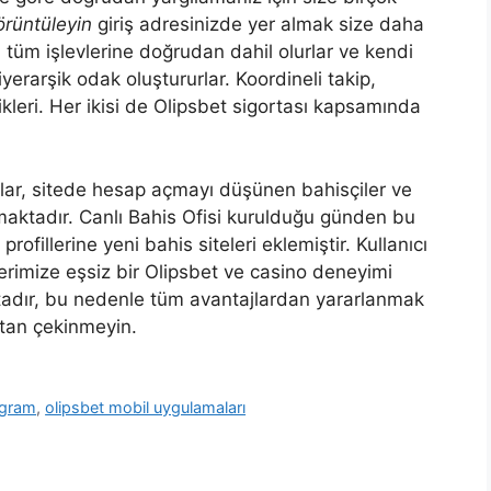
örüntüleyin
giriş adresinizde yer almak size daha
nin tüm işlevlerine doğrudan dahil olurlar ve kendi
yerarşik odak oluştururlar. Koordineli takip,
ikleri. Her ikisi de Olipsbet sigortası kapsamında
 sorular, sitede hesap açmayı düşünen bahisçiler ve
aktadır. Canlı Bahis Ofisi kurulduğu günden bu
rofillerine yeni bahis siteleri eklemiştir. Kullanıcı
rimize eşsiz bir Olipsbet ve casino deneyimi
ktadır, bu nedenle tüm avantajlardan yararlanmak
ktan çekinmeyin.
agram
,
olipsbet mobil uygulamaları