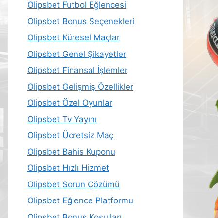
Olipsbet Futbol Eğlencesi
Olipsbet Bonus Seçenekleri
Olipsbet Küresel Maçlar
Olipsbet Genel Şikayetler
Olipsbet Finansal İşlemler
Olipsbet Gelişmiş Özellikler
Olipsbet Özel Oyunlar
Olipsbet Tv Yayını
Olipsbet Ücretsiz Maç
Olipsbet Bahis Kuponu
Olipsbet Hızlı Hizmet
Olipsbet Sorun Çözümü
Olipsbet Eğlence Platformu
Olipsbet Bonus Koşulları