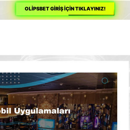
OLİPSBET GİRİŞ İÇİN TIKLAYINIZ!