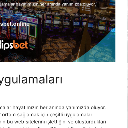
ygulamaları
malar hayatımızın her anında yanımızda oluyor.
r ortam sağlamak için çeşitli uygulamalar
in bu web sitelerini işlettiğini ve oluşturdukları