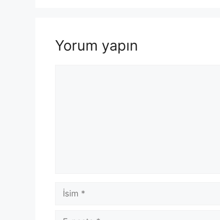
Yorum yapın
Yorum
İsim
E-