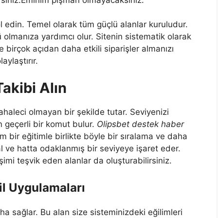
l edin. Temel olarak tüm güçlü alanlar kuruludur.
ü olmanıza yardımcı olur. Sitenin sistematik olarak
ve birçok açıdan daha etkili siparişler almanızı
aylaştırır.
akibi Alın
ahaleci olmayan bir şekilde tutar. Seviyenizi
n geçerli bir komut bulur.
Olipsbet destek haber
bir eğitimle birlikte böyle bir sıralama ve daha
sal ve hatta odaklanmış bir seviyeye işaret eder.
tişimi teşvik eden alanlar da oluşturabilirsiniz.
il Uygulamaları
ha sağlar. Bu alan size sisteminizdeki eğilimleri