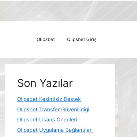
Olipsbet
Olipsbet Giriş
Son Yazılar
Olipsbet Kesintisiz Destek
Olipsbet Transfer Güvenilirliği
Olipsbet Lisans Önerileri
Olipsbet Uygulama Bağlantıları