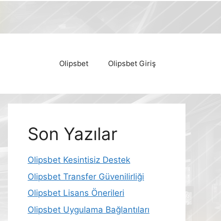
Olipsbet
Olipsbet Giriş
Son Yazılar
Olipsbet Kesintisiz Destek
Olipsbet Transfer Güvenilirliği
Olipsbet Lisans Önerileri
Olipsbet Uygulama Bağlantıları