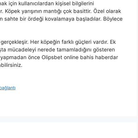
ak için kullanıcılardan kişisel bilgilerini
. Köpek yarışının mantığı çok basittir. Özel olarak
ren sahte bir ördeği kovalamaya başladılar. Böylece
gerçekleşir. Her köpeğin farklı güçleri vardır. Ek
rışta mücadeleyi nerede tamamladığını gösteren
izi yapmadan önce Olipsbet online bahis haberdar
ilirsiniz.
bağlantı