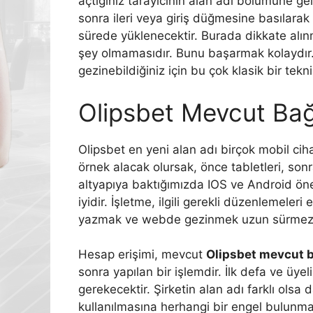
açtığınız tarayıcının alan adı bölümüne g
sonra ileri veya giriş düğmesine basılarak 
sürede yüklenecektir. Burada dikkate alın
şey olmamasıdır. Bunu başarmak kolaydır. 
gezinebildiğiniz için bu çok klasik bir teknik
Olipsbet Mevcut Bağ
Olipsbet en yeni alan adı birçok mobil cihaz
örnek alacak olursak, önce tabletleri, sonra 
altyapıya baktığımızda IOS ve Android ön
iyidir. İşletme, ilgili gerekli düzenlemeler
yazmak ve webde gezinmek uzun sürmez
Hesap erişimi, mevcut
Olipsbet mevcut b
sonra yapılan bir işlemdir. İlk defa ve üye
gerekecektir. Şirketin alan adı farklı olsa d
kullanılmasına herhangi bir engel bulun