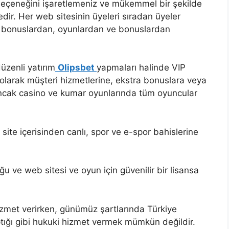
 seçeneğini işaretlemeniz ve mükemmel bir şekilde
ir. Her web sitesinin üyeleri sıradan üyeler
an bonuslardan, oyunlardan ve bonuslardan
düzenli yatırım
Olipsbet
yapmaları halinde VIP
 olarak müşteri hizmetlerine, ekstra bonuslara veya
 Ancak casino ve kumar oyunlarında tüm oyuncular
, site içerisinden canlı, spor ve e-spor bahislerine
u ve web sitesi ve oyun için güvenilir bir lisansa
izmet verirken, günümüz şartlarında Türkiye
tığı gibi hukuki hizmet vermek mümkün değildir.