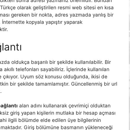
eldikten sonra adresi yazmanız önemlidir. Bundan
Türkçe olarak geliştirilen resmi web sitesi en kısa
ması gereken bir nokta, adres yazmada yanlış bir
İnternette kopyala yapıştır yaparak
tir.
lantı
da oldukça başarılı bir şekilde kullanılabilir. Bir
akıllı telefonları sayabiliriz. İçlerinde kullanılan
e çıkıyor. Uyum söz konusu olduğunda, ikisi de
i etkin bir şekilde tamamlamıştır. Güncellenmiş bir url
.
ağlantı
alan adını kullanarak çevrimiçi olduktan
liksiz giriş yapan kişilerin mutlaka bir hesap açması
ahi ilgili bölümde elde edilen üye bilgilerinin
mamaktadır. Giriş bölümüne basmanın yükleneceği