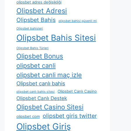
olipsbet adres değişikliği
Olipsbet Adresi
Olipsbet Bahis
olipsbet bahisi güvenli mi
Olipsbet bahisleri
Olipsbet Bahis Sitesi
Olipsbet Bahis Türleri
Olipsbet Bonus
olipsbet canli
olipsbet canli maç izle
Olipsbet canlı bahis
Olipsbet Canlı Casino
olipsbet canlı bahis sitesi
Olipsbet Canlı Destek
Olipsbet Casino Sitesi
olipsbet giris twitter
olipsbet com
Olipsbet Giriş