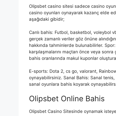
Olipsbet casino sitesi sadece casino oyun
casino oyunları oynayarak kazanç elde ede
aşağıdaki gibidir;
Canlı bahis: Futbol, ​​basketbol, ​​voleybol 
gerçek zamanlı veriler göz önüne alındığı
hakkında tahminlerde bulunabilirler. Spor:
karşılaşmalarını maçtan önce veya sonra gö
bahis oranlarında makul kuponlar oluşturab
E-sports: Dota 2, cs go, valorant, Rainbo
oynayabilirsiniz. Sanal Bahis: Sanal tenis, 
sanal oyunlara bahis koyarak oynayabilirsi
Olipsbet Online Bahis
Olipsbet Casino Sitesinde oynamak isteyen