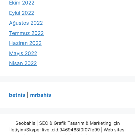
Ekim 2022
Eylül 2022
Ağustos 2022
Temmuz 2022
Haziran 2022
Mayıs 2022
Nisan 2022
betnis
|
mrbahis
Seobahis | SEO & Grafik Tasarım & Marketing İçin
İletişim/Skype: live:.cid.9469488f0f07fe99 | Web sitesi