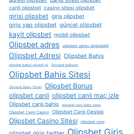
adresi olipsbet
bahis sitesi olipsbet
canli olipsbet
casino sitesi olipsbet
girisi olipsbet
giris olipsbet
giris yap olipsbet
güncel olipsbet
kayit olipsbet
mobil olipsbet
Olipsbet adres
olipsbet adres değişikliği
Olipsbet Adresi
Olipsbet Bahis
olipsbet bahisi güvenli mi
Olipsbet bahisleri
Olipsbet Bahis Sitesi
Olipsbet Bonus
Olipsbet Bahis Türleri
olipsbet canli
olipsbet canli maç izle
Olipsbet canlı bahis
olipsbet canlı bahis sitesi
Olipsbet Canlı Destek
Olipsbet Canlı Casino
Olipsbet Casino Sitesi
olipsbet com
Olipsbet Giriş
olipsbet giris twitter