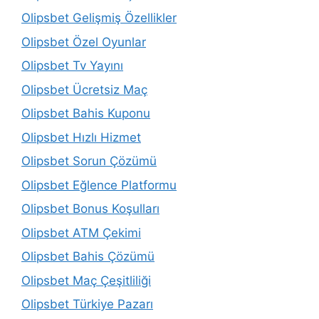
Olipsbet Gelişmiş Özellikler
Olipsbet Özel Oyunlar
Olipsbet Tv Yayını
Olipsbet Ücretsiz Maç
Olipsbet Bahis Kuponu
Olipsbet Hızlı Hizmet
Olipsbet Sorun Çözümü
Olipsbet Eğlence Platformu
Olipsbet Bonus Koşulları
Olipsbet ATM Çekimi
Olipsbet Bahis Çözümü
Olipsbet Maç Çeşitliliği
Olipsbet Türkiye Pazarı