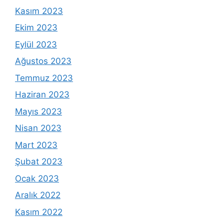
Kasım 2023
Ekim 2023
Eylül 2023
Ağustos 2023
Temmuz 2023
Haziran 2023
Mayıs 2023
Nisan 2023
Mart 2023
Şubat 2023
Ocak 2023
Aralık 2022
Kasım 2022