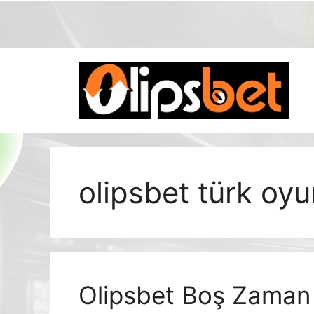
İçeriğe
atla
olipsbet türk oy
Olipsbet Boş Zaman