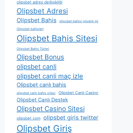
olipsbet adres değişikliği
Olipsbet Adresi
Olipsbet Bahis
olipsbet bahisi güvenli mi
Olipsbet bahisleri
Olipsbet Bahis Sitesi
Olipsbet Bahis Türleri
Olipsbet Bonus
olipsbet canli
olipsbet canli maç izle
Olipsbet canlı bahis
Olipsbet Canlı Casino
olipsbet canlı bahis sitesi
Olipsbet Canlı Destek
Olipsbet Casino Sitesi
olipsbet giris twitter
olipsbet com
Olipsbet Giriş