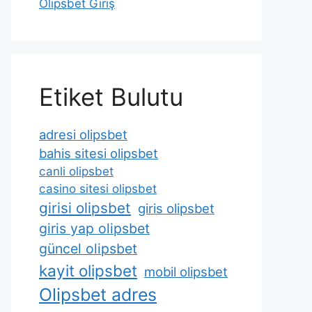
Olipsbet Giriş
Etiket Bulutu
adresi olipsbet
bahis sitesi olipsbet
canli olipsbet
casino sitesi olipsbet
girisi olipsbet
giris olipsbet
giris yap olipsbet
güncel olipsbet
kayit olipsbet
mobil olipsbet
Olipsbet adres