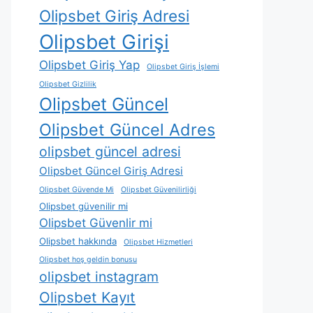
Olipsbet Giriş Adresi
Olipsbet Girişi
Olipsbet Giriş Yap
Olipsbet Giriş İşlemi
Olipsbet Gizlilik
Olipsbet Güncel
Olipsbet Güncel Adres
olipsbet güncel adresi
Olipsbet Güncel Giriş Adresi
Olipsbet Güvende Mi
Olipsbet Güvenilirliği
Olipsbet güvenilir mi
Olipsbet Güvenlir mi
Olipsbet hakkında
Olipsbet Hizmetleri
Olipsbet hoş geldin bonusu
olipsbet instagram
Olipsbet Kayıt