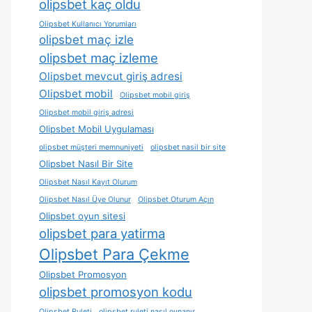
olipsbet kaç oldu
Olipsbet Kullanıcı Yorumları
olipsbet maç izle
olipsbet maç izleme
Olipsbet mevcut giriş adresi
Olipsbet mobil
Olipsbet mobil giriş
Olipsbet mobil giriş adresi
Olipsbet Mobil Uygulaması
olipsbet müşteri memnuniyeti
olipsbet nasil bir site
Olipsbet Nasıl Bir Site
Olipsbet Nasıl Kayıt Olurum
Olipsbet Nasıl Üye Olunur
Olipsbet Oturum Açın
Olipsbet oyun sitesi
olipsbet para yatirma
Olipsbet Para Çekme
Olipsbet Promosyon
olipsbet promosyon kodu
Olipsbet Ruleti
olipsbet ruleti nasıl oynanır