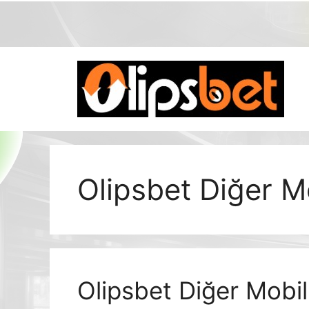
İçeriğe
atla
Olipsbet Diğer Mo
Olipsbet Diğer Mobil