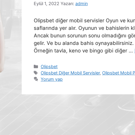
Eylül 1, 2022
Yazarı:
admin
Olipsbet diğer mobil servisler Oyun ve ku
saflarında yer alır. Oyunun ve bahislerin kl
Ancak bunun sorunun sonu olmadığını göre
gelir. Ve bu alanda bahis oynayabilirsiniz
Örneğin tavla, keno ve bingo gibi diğer …
Kategoriler
Olipsbet
Etiketler
Olipsbet Diğer Mobil Servisler
,
Olipsbet Mobil 
Yorum yap