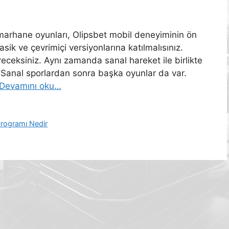
marhane oyunları, Olipsbet mobil deneyiminin ön
asik ve çevrimiçi versiyonlarına katılmalısınız.
ceksiniz. Aynı zamanda sanal hareket ile birlikte
. Sanal sporlardan sonra başka oyunlar da var.
Devamını oku…
Programı Nedir