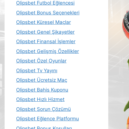
Olipsbet Futbol Eğlencesi
Olipsbet Bonus Seçenekleri
Olipsbet Küresel Maçlar
Olipsbet Genel Şikayetler
Olipsbet Finansal İşlemler
Olipsbet Gelişmiş Özellikler
Olipsbet Özel Oyunlar
Olipsbet Tv Yayını
Olipsbet Ücretsiz Maç
Olipsbet Bahis Kuponu
Olipsbet Hızlı Hizmet
Olipsbet Sorun Çözümü
Olipsbet Eğlence Platformu
Olipsbet Bonus Koşulları