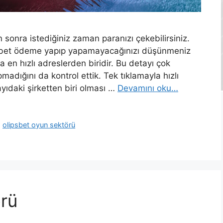
sonra istediğiniz zaman paranızı çekebilirsiniz.
lipsbet ödeme yapıp yapamayacağınızı düşünmeniz
 en hızlı adreslerden biridir. Bu detayı çok
dığını da kontrol ettik. Tek tıklamayla hızlı
ıdaki şirketten biri olması …
Devamını oku…
,
olipsbet oyun sektörü
rü