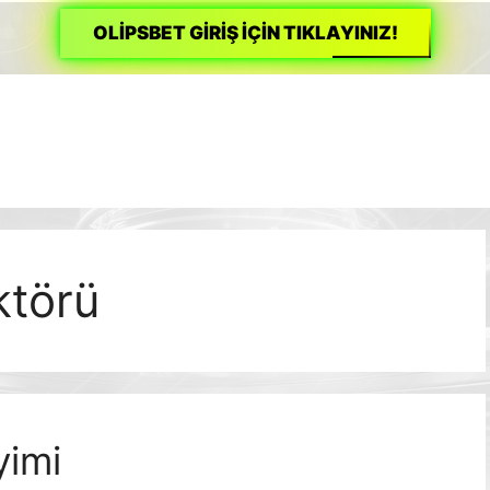
OLİPSBET GİRİŞ İÇİN TIKLAYINIZ!
ktörü
yimi