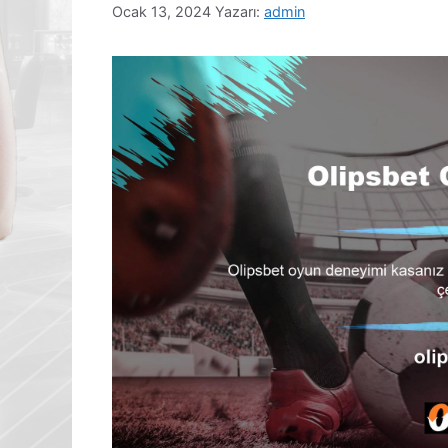
Ocak 13, 2024
Yazarı:
admin