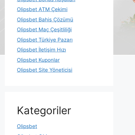
Olipsbet ATM Çekimi
Olipsbet Bahis Çözümü
Olipsbet Maç Çeşitliliği
Olipsbet Türkiye Pazarı
Olipsbet İletişim Hızı
Olipsbet Kuponlar
Olipsbet Site Yöneticisi
Kategoriler
Olipsbet