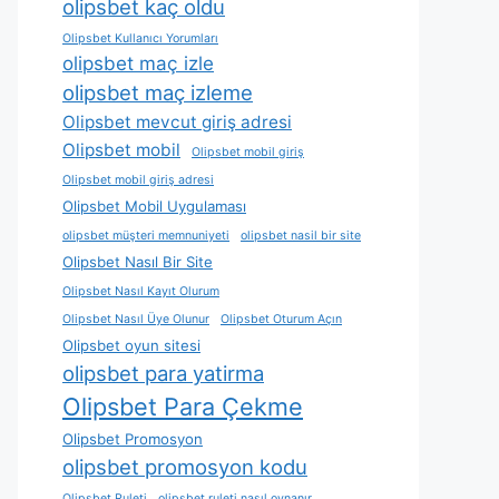
olipsbet kaç oldu
Olipsbet Kullanıcı Yorumları
olipsbet maç izle
olipsbet maç izleme
Olipsbet mevcut giriş adresi
Olipsbet mobil
Olipsbet mobil giriş
Olipsbet mobil giriş adresi
Olipsbet Mobil Uygulaması
olipsbet müşteri memnuniyeti
olipsbet nasil bir site
Olipsbet Nasıl Bir Site
Olipsbet Nasıl Kayıt Olurum
Olipsbet Nasıl Üye Olunur
Olipsbet Oturum Açın
Olipsbet oyun sitesi
olipsbet para yatirma
Olipsbet Para Çekme
Olipsbet Promosyon
olipsbet promosyon kodu
Olipsbet Ruleti
olipsbet ruleti nasıl oynanır