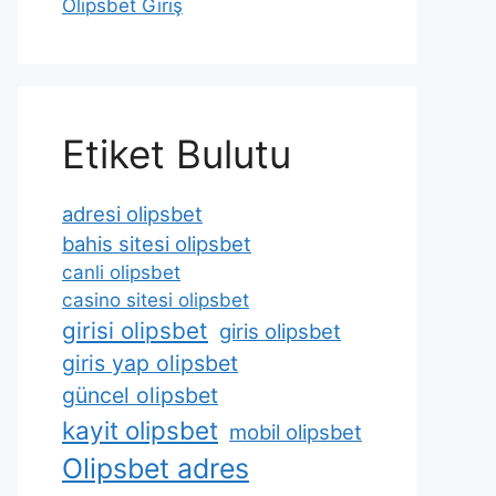
Olipsbet Giriş
Etiket Bulutu
adresi olipsbet
bahis sitesi olipsbet
canli olipsbet
casino sitesi olipsbet
girisi olipsbet
giris olipsbet
giris yap olipsbet
güncel olipsbet
kayit olipsbet
mobil olipsbet
Olipsbet adres