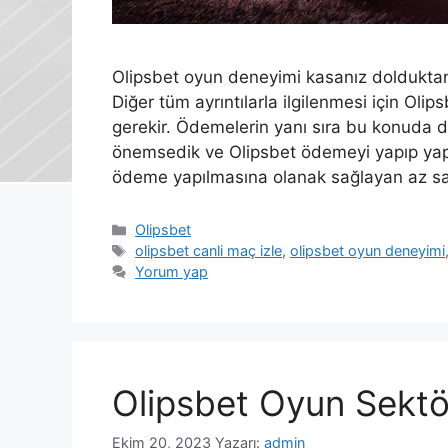
Olipsbet oyun deneyimi kasanız dolduktan 
Diğer tüm ayrıntılarla ilgilenmesi için O
gerekir. Ödemelerin yanı sıra bu konuda da
önemsedik ve Olipsbet ödemeyi yapıp yapma
ödeme yapılmasına olanak sağlayan az say
Kategoriler
Olipsbet
Etiketler
olipsbet canli maç izle
,
olipsbet oyun deneyimi
Yorum yap
Olipsbet Oyun Sektö
Ekim 20, 2023
Yazarı:
admin