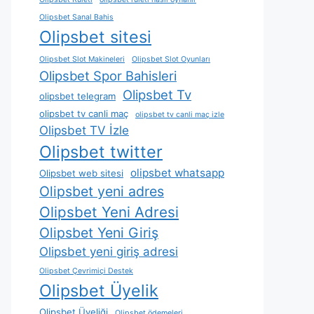
Olipsbet Sanal Bahis
Olipsbet sitesi
Olipsbet Slot Makineleri
Olipsbet Slot Oyunları
Olipsbet Spor Bahisleri
Olipsbet Tv
olipsbet telegram
olipsbet tv canli maç
olipsbet tv canli maç izle
Olipsbet TV İzle
Olipsbet twitter
olipsbet whatsapp
Olipsbet web sitesi
Olipsbet yeni adres
Olipsbet Yeni Adresi
Olipsbet Yeni Giriş
Olipsbet yeni giriş adresi
Olipsbet Çevrimiçi Destek
Olipsbet Üyelik
Olipsbet Üyeliği
Olipsbet ödemeleri